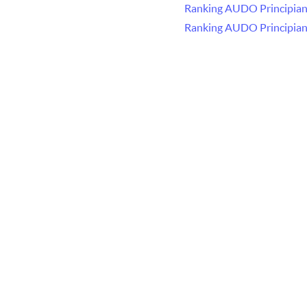
Ranking AUDO Principiant
Ranking AUDO Principian
2021
Reglamento de Ranking 
Ranking AUDO 2021
Ranking AUDO Principiant
Ranking AUDO Principian
2020
Ranking AUDO 2020
Ranking AUDO Principiant
Otras Regatas 2
Resultados CAMPEONAT
Campeonato Selectivo Mu