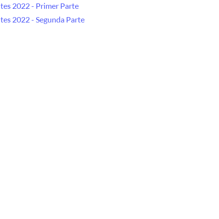
es 2022 - Primer Parte
tes 2022 - Segunda Parte
Copa AUDO 2021
es 2021 - Primer Parte
tes 2021 - Segunda Parte
es 2020 - Primer Pasaje
020
O DEL REENCUENTRO – 08/08/2020
ndial – 13 al 16/02/2020 – YCPE – 2020