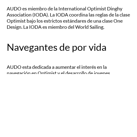
AUDO es miembro de la International Optimist Dinghy
Association (IODA). La IODA coordina las reglas de la clase
Optimist bajo los estrictos estándares de una clase One
Design. La IODA es miembro del World Sailing.
Navegantes de por vida
AUDO esta dedicada a aumentar el interés en la
navegación en Optimist y el desarrollo de jovenes
navegantes de por vida. Nuestra misión es simple:
AUDO apoyará a los jovenes navegantes y sus familias con
liderazgo, información y organización que faciliten el
crecimiento del Optimist en todos los niveles. Se logrará
promoviendo la diversión, la seguridad, la autosuficiencia y
el buen espíritu deportivo.